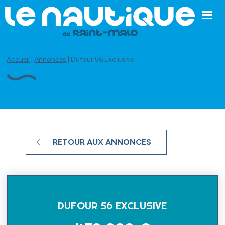
LE SALON
Accueil
|
Annonces
|
Dufour 56 Exclusive
LE SALON
PROGRAMME ET PLAN
EXPOSANTS
INFOS PRATIQUES
RETOUR AUX ANNONCES
EXPOSER
POURQUOI DEVENIR EXPOSANT
DEVENIR EXPOSANT
DEVENIR PARTENAIRE
DUFOUR 56 EXCLUSIVE
NOS PARTENAIRES