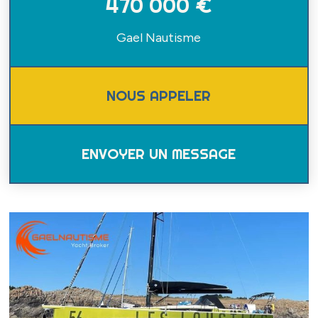
470 000 €
DEVENIR PARTENAIRE
Gael Nautisme
ESPACE MÉDIA
ACTUALITÉS
BATEAUX D’OCCASION
FAQ
NOUS APPELER
EDITION 2026
ENVOYER UN MESSAGE